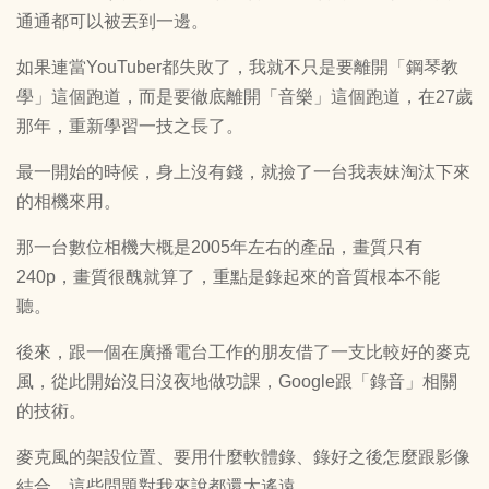
通通都可以被丟到一邊。
如果連當YouTuber都失敗了，我就不只是要離開「鋼琴教
學」這個跑道，而是要徹底離開「音樂」這個跑道，在27歲
那年，重新學習一技之長了。
最一開始的時候，身上沒有錢，就撿了一台我表妹淘汰下來
的相機來用。
那一台數位相機大概是2005年左右的產品，畫質只有
240p，畫質很醜就算了，重點是錄起來的音質根本不能
聽。
後來，跟一個在廣播電台工作的朋友借了一支比較好的麥克
風，從此開始沒日沒夜地做功課，Google跟「錄音」相關
的技術。
麥克風的架設位置、要用什麼軟體錄、錄好之後怎麼跟影像
結合，這些問題對我來說都還太遙遠。