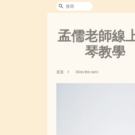
搜尋
孟儒老師線
琴教學
›
首頁
《Kiss the rain》