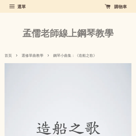
選單
購物車
孟儒老師線上鋼琴教學
›
›
首頁
選修單曲教學
鋼琴小曲集：《造船之歌》